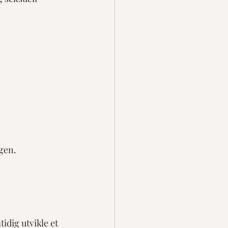
agen.
idig utvikle et 