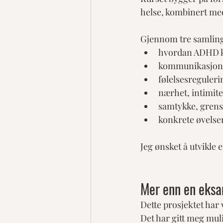
helse, kombinert med
Gjennom tre samling
hvordan ADHD k
kommunikasjon 
følelsesreguler
nærhet, intimite
samtykke, grens
konkrete øvelse
Jeg ønsket å utvikle e
Mer enn en eks
Dette prosjektet ha
Det har gitt meg muli