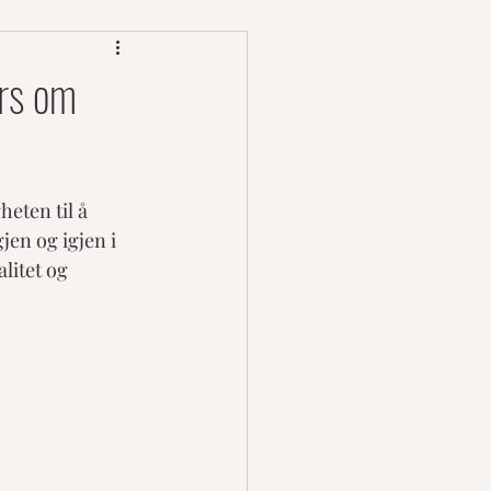
urs om
eten til å 
jen og igjen i 
litet og 