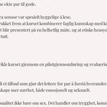
 ekte par til gode.
 sensor var spesielt hyggelige å lese. 
trukket frem at kurset kombinerer faglig kunnskap med k
et blir presentert på en helhetlig måte, og at etiske hensy
tatt.
tvikle kurset gjennom en pilotgjennomføring og evaluer
li et tilbud som gjør det lettere for par å forstå hverandr
skape mer nærhet, både emosjonelt og seksuelt.
ualitet ikke bare om sex. Det handler om trygghet, kom