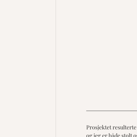
Prosjektet resulterte 
og jeg er både stolt 