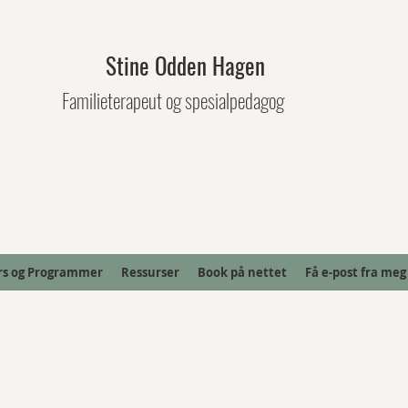
Stine Odden Hagen
Familieterapeut og spesialpedagog
rs og Programmer
Ressurser
Book på nettet
Få e-post fra meg