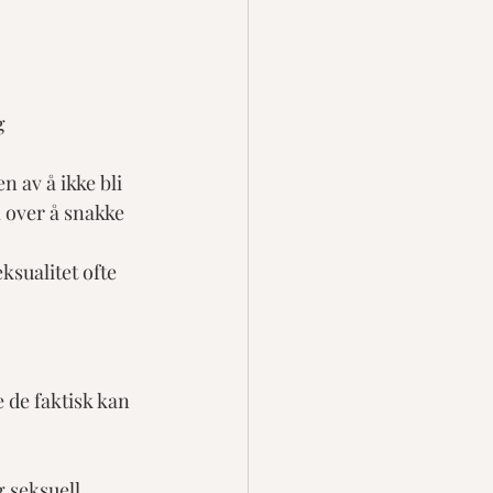
g 
 av å ikke bli 
 over å snakke 
ksualitet ofte 
 de faktisk kan 
 seksuell 