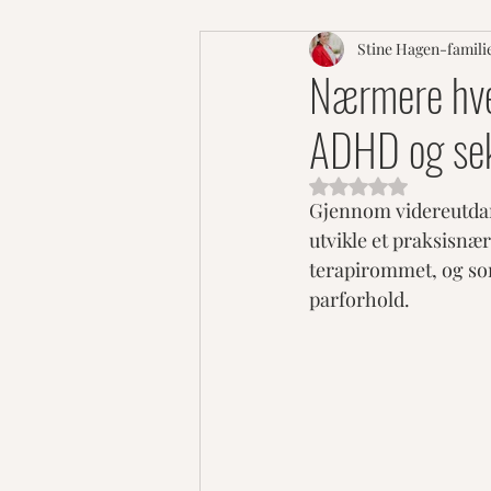
Stine Hagen-famili
Nærmere hver
ADHD og seks
Gitt NaN av 5 stjern
Gjennom videreutdann
utvikle et praksisnær
terapirommet, og som
parforhold.