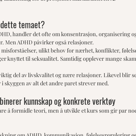
 dette temaet?
DHD, handler det ofte om konsentrasjon, organisering o
r. Men ADHD påvirker også relasjoner.
isforståelser, ulikt behov for nærhet, konflikter, følelsen
ger knyttet til seksualitet. Samtidig opplever mange skam
iktig del av livskvalitet og nære relasjoner. Likevel blir se
 skyggen av alt det andre paret strever med.
binerer kunnskap og konkrete verktøy
are å formidle teori, men å utvikle et kurs som gir par noe
rskning om ADHD, kommunikasjon, følelsesregulering og