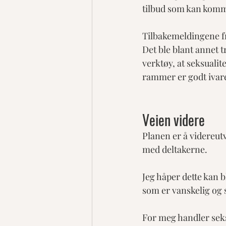
tilbud som kan komme
Tilbakemeldingene fra
Det ble blant annet 
verktøy, at seksualit
rammer er godt ivare
Veien videre
Planen er å videreu
med deltakerne.
Jeg håper dette kan b
som er vanskelig og 
For meg handler seks