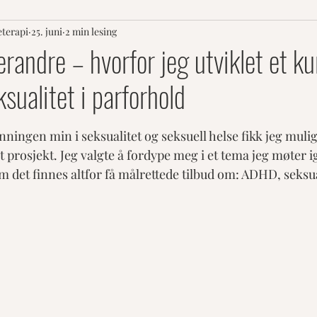
eterapi
25. juni
2 min lesing
andre – hvorfor jeg utviklet et k
ualitet i parforhold
er.
ingen min i seksualitet og seksuell helse fikk jeg muligh
t prosjekt. Jeg valgte å fordype meg i et tema jeg møter ig
 det finnes altfor få målrettede tilbud om: ADHD, seksua