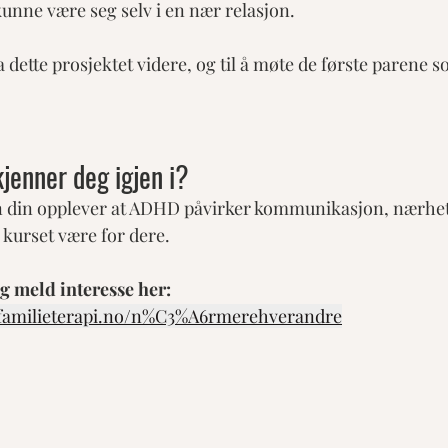
kunne være seg selv i en nær relasjon.
ta dette prosjektet videre, og til å møte de første parene 
kjenner deg igjen i?
n din opplever at ADHD påvirker kommunikasjon, nærhet 
e kurset være for dere.
g meld interesse her:
familieterapi.no/n%C3%A6rmerehverandre