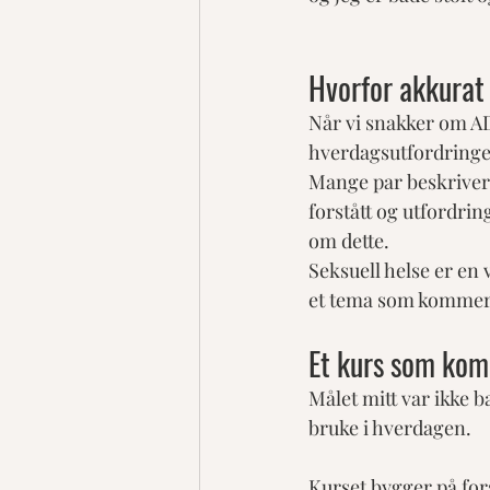
Hvorfor akkurat
Når vi snakker om A
hverdagsutfordringe
Mange par beskriver m
forstått og utfordrin
om dette.
Seksuell helse er en v
et tema som kommer i
Et kurs som kom
Målet mitt var ikke b
bruke i hverdagen.
Kurset bygger på fo