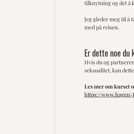
tilknytning og det å 
Jeg gleder meg til å 
med på reisen.
Er dette noe du 
Hvis du og partnere
seksualitet, kan dett
Les mer om kurset o
https://www.hagen-