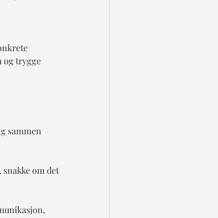
onkrete 
n og trygge 
ing sammen 
e, snakke om det 
munikasjon, 