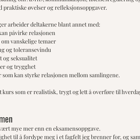
 praktiske øvelser og refleksjonsoppgaver.
er arbeider deltakerne blant annet med:
an påvirke relasjonen
om vanskelige temaer
ing og toleransevindu
t og seksualitet
er og trygghet
r som kan styrke relasjonen mellom samlingene.
t kurs som er realistisk, trygt og lett å overføre til hverd
amen
r vært mye mer enn en eksamensoppgave.
ghet til å fordype meg i et fagfelt jeg brenner for, og samt