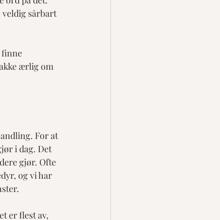
 ord på det. 
 veldig sårbart 
 finne 
nakke ærlig om 
handling. For at 
jør i dag. Det 
dere gjør. Ofte 
dyr, og vi har 
ster. 
 er flest av, 