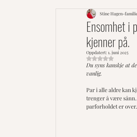
Stine Hagen-famili
Ensomhet i p
kjenner på.
Oppdatert:
1. juni 2025
Gitt NaN av 5 stjern
Du syns kanskje at de
vanlig. 
Par i alle aldre kan 
trenger å være sånn. D
parforholdet er over.