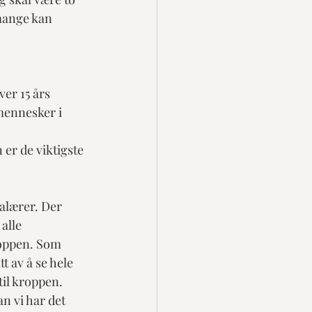
mange kan 
ver 15 års 
mennesker i 
 
er de viktigste 
galærer. Der 
alle 
roppen. Som 
t av å se hele 
til kroppen. 
n vi har det 