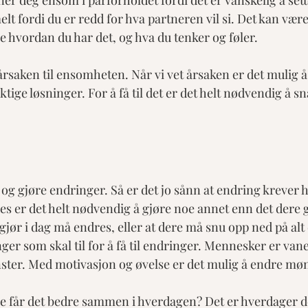
er deg ensom i parforholdet fordi det er vanskelig å sette
 fordi du er redd for hva partneren vil si. Det kan være
e hvordan du har det, og hva du tenker og føler.
 årsaken til ensomheten. Når vi vet årsaken er det mulig å
ktige løsninger. For å få til det er det helt nødvendig å s
k, og gjøre endringer. Så er det jo sånn at endring krever 
es er det helt nødvendig å gjøre noe annet enn det dere g
e gjør i dag må endres, eller at dere må snu opp ned på alt 
ger som skal til for å få til endringer. Mennesker er vane
ønster. Med motivasjon og øvelse er det mulig å endre møn
ere får det bedre sammen i hverdagen? Det er hverdager det