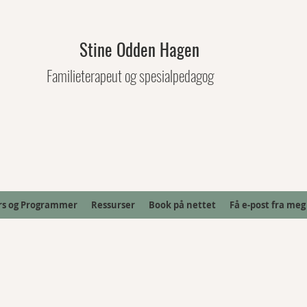
Stine Odden Hagen
Familieterapeut og spesialpedagog
rs og Programmer
Ressurser
Book på nettet
Få e-post fra meg