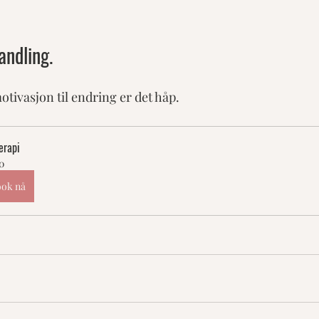
andling.
tivasjon til endring er det håp. 
erapi
0
ok nå