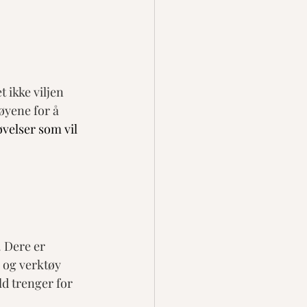
 ikke viljen 
øyene for å 
øvelser som vil 
 Dere er 
r og verktøy 
d trenger for 