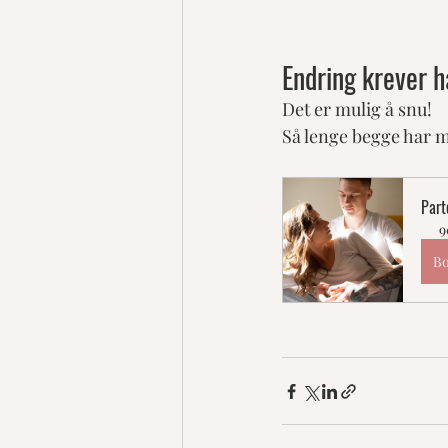
Endring krever h
Det er mulig å snu!
Så lenge begge har mo
Part
9
Bo