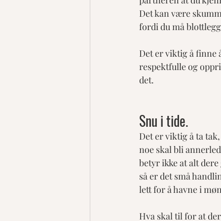
partneren at du kjenn
Det kan være skummelt
fordi du må blottlegg
Det er viktig å finne
respektfulle og oppri
det.
Snu i tide.
Det er viktig å ta ta
noe skal bli annerled
betyr ikke at alt der
så er det små handlin
lett for å havne i m
Hva skal til for at d