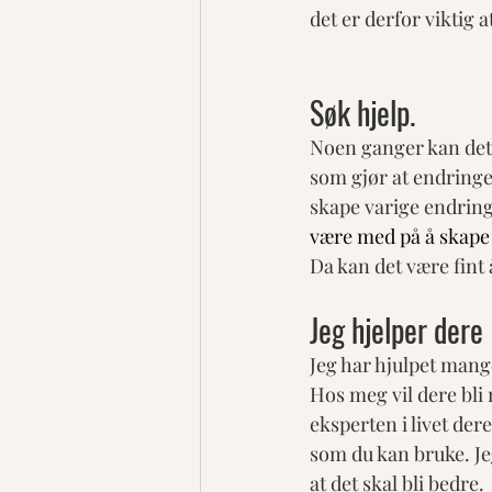
det er derfor viktig a
Søk hjelp.
Noen ganger kan det v
som gjør at endringe
skape varige endring
være med på å skape
Da kan det være fint å
Jeg hjelper dere
Jeg har hjulpet mange
Hos meg vil dere bli
eksperten i livet der
som du kan bruke. Jeg
at det skal bli bedre. 