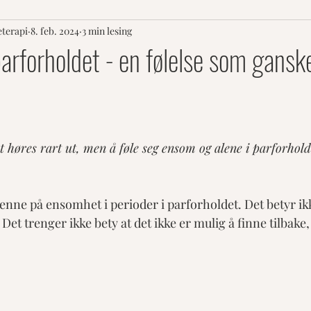
eterapi
8. feb. 2024
3 min lesing
arforholdet - en følelse som gans
er.
t høres rart ut, men å føle seg ensom og alene i parforhold
kjenne på ensomhet i perioder i parforholdet. Det betyr ikk
et trenger ikke bety at det ikke er mulig å finne tilbake, 
 