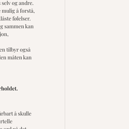
 selv og andre. 
mulig å forstå, 
låste følelser.
 og sammen kan 
jon, 
en tilbyr også 
 den måten kan 
rholdet.
rbart å skulle 
rtelle 