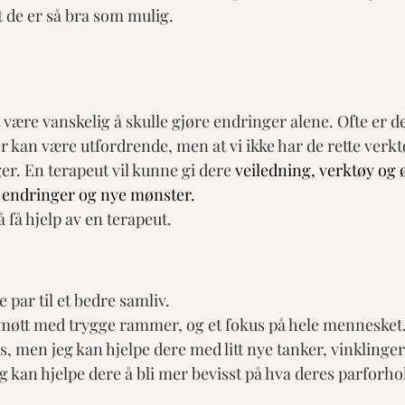
t de er så bra som mulig. 
ære vanskelig å skulle gjøre endringer alene. Ofte er det
r kan være utfordrende, men at vi ikke har de rette verkt
er. En terapeut vil kunne gi dere
 veiledning, verktøy og 
 endringer og nye mønster. 
 få hjelp av en terapeut. 
 par til et bedre samliv. 
 møtt med trygge rammer, og et fokus på hele mennesket.
es, men jeg kan hjelpe dere med litt nye tanker, vinklinge
 kan hjelpe dere å bli mer bevisst på hva deres parforhol