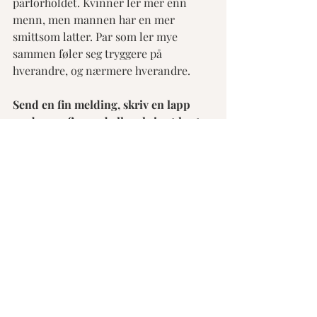
parforholdet. Kvinner ler mer enn 
menn, men mannen har en mer 
smittsom latter. Par som ler mye 
sammen føler seg tryggere på 
hverandre, og nærmere hverandre.  
Send en fin melding, skriv en lapp 
med noen fine ord eller skriv et kort 
med fine tanker og ord.
Husk at det ikke er mulig å forandre 
andre mennesker. Det eneste 
mennesket vi kan forandre er oss selv. 
Dersom du ønsker mer 
hverdagsromantikk i parforholdet kan 
det derfor være lurt å være den som 
begynner å gi. Når du begynner så vil 
ofte partneren din følge etter.