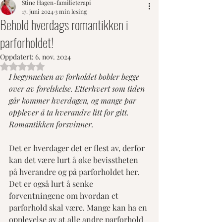
Stine Hagen-familieterapi
17. juni 2024
3 min lesing
Behold hverdags romantikken i
parforholdet!
Oppdatert:
6. nov. 2024
Gitt NaN av 5 stjerner.
I begynnelsen av forholdet bobler begge 
over av forelskelse. Etterhvert som tiden 
går kommer hverdagen, og mange par 
opplever å ta hverandre litt for gitt. 
Romantikken forsvinner.
Det er hverdager det er flest av, derfor 
kan det være lurt å øke bevisstheten 
på hverandre og på parforholdet her. 
Det er også lurt å senke 
forventningene om hvordan et 
parforhold skal være. Mange kan ha en 
opplevelse av at alle andre parforhold 